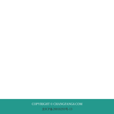
COPYRIGHT © CHANGFANG6.COM
京ICP备20018293号-13