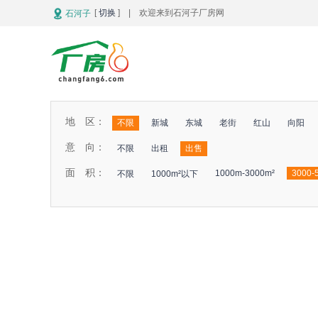
[
切换
] | 欢迎来到石河子厂房网
石河子
地 区：
不限
新城
东城
老街
红山
向阳
意 向：
不限
出租
出售
面 积：
1000m-3000m²
3000-
不限
1000m²以下