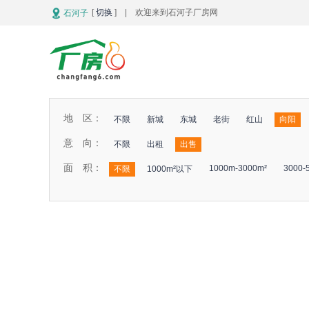
[
切换
] | 欢迎来到石河子厂房网
石河子
地 区：
不限
新城
东城
老街
红山
向阳
意 向：
不限
出租
出售
面 积：
1000m-3000m²
3000-
不限
1000m²以下