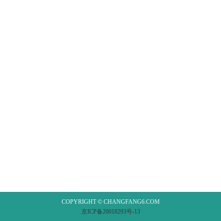
COPYRIGHT © CHANGFANG6.COM
京ICP备20018293号-13