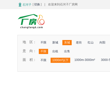
[
切换
] | 欢迎来到石河子厂房网
石河子
地 区：
不限
新城
东城
老街
红山
向阳
意 向：
不限
出租
出售
面 积：
1000m-3000m²
3000-
不限
1000m²以下