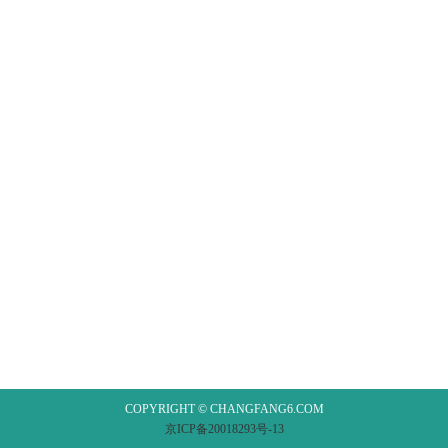
COPYRIGHT © CHANGFANG6.COM
京ICP备20018293号-13