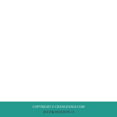
COPYRIGHT © CHANGFANG6.COM
京ICP备20018293号-13