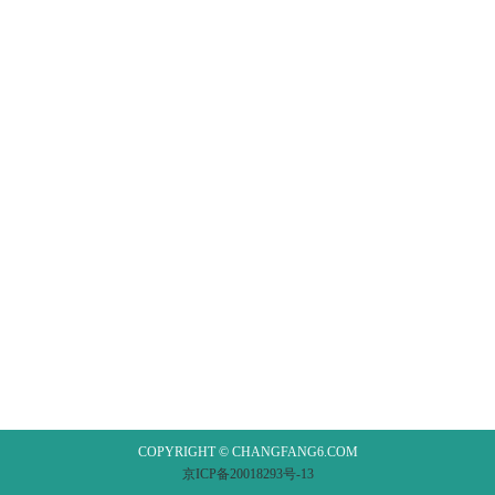
COPYRIGHT © CHANGFANG6.COM
京ICP备20018293号-13